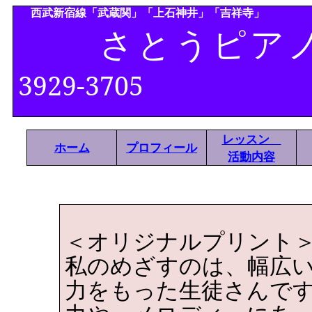
西武新宿線「武蔵関」「上石神井」「吉祥寺」
さとうピ
3929-3705
レッスン
ホーム
プロフィール
活動内容
＜オリジナルプリント
私のめざすのは、幅広
力をもった生徒さんで